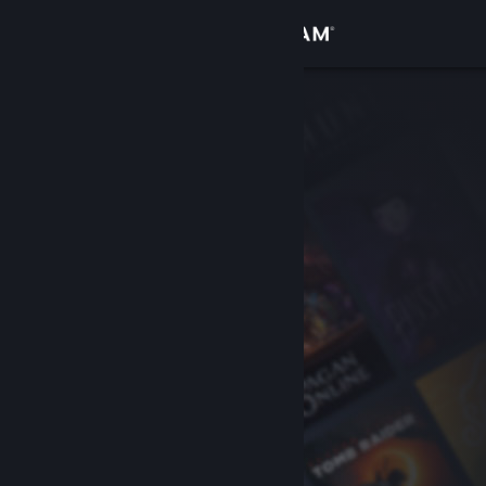
Đăng nhập
Cửa hàng
Cộng đồng
Thông tin
Hỗ trợ
Thay đổi ngôn ngữ
Cài ứng dụng Steam di động
Xem web cho desktop