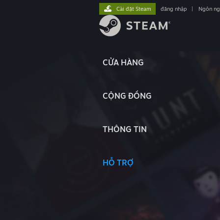
Cài đặt Steam
đăng nhập
|
Ngôn n
CỬA HÀNG
CỘNG ĐỒNG
THÔNG TIN
HỖ TRỢ