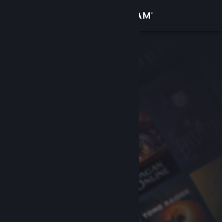
Đăng nhập
Cửa hàng
Cộng đồng
Thông tin
Hỗ trợ
Thay đổi ngôn ngữ
Cài ứng dụng Steam di động
Xem web cho desktop