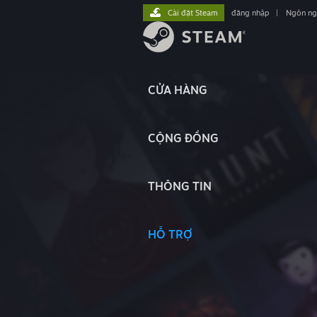
Cài đặt Steam
đăng nhập
|
Ngôn n
CỬA HÀNG
CỘNG ĐỒNG
THÔNG TIN
HỖ TRỢ