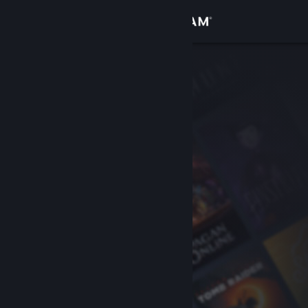
Đăng nhập
Cửa hàng
Cộng đồng
Thông tin
Hỗ trợ
Thay đổi ngôn ngữ
Cài ứng dụng Steam di động
Xem web cho desktop