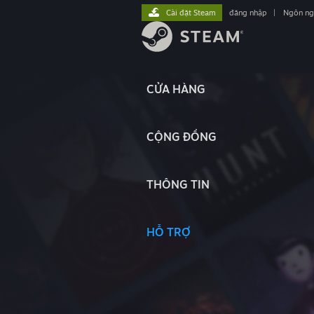
Cài đặt Steam
đăng nhập
|
Ngôn n
CỬA HÀNG
CỘNG ĐỒNG
THÔNG TIN
HỖ TRỢ