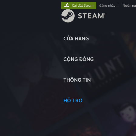
Cài đặt Steam
đăng nhập
|
Ngôn n
CỬA HÀNG
CỘNG ĐỒNG
THÔNG TIN
HỖ TRỢ