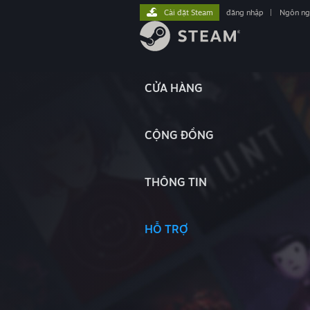
Cài đặt Steam
đăng nhập
|
Ngôn n
CỬA HÀNG
CỘNG ĐỒNG
THÔNG TIN
HỖ TRỢ