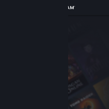
Đăng nhập
Cửa hàng
Cộng đồng
Thông tin
Hỗ trợ
Thay đổi ngôn ngữ
Cài ứng dụng Steam di động
Xem web cho desktop