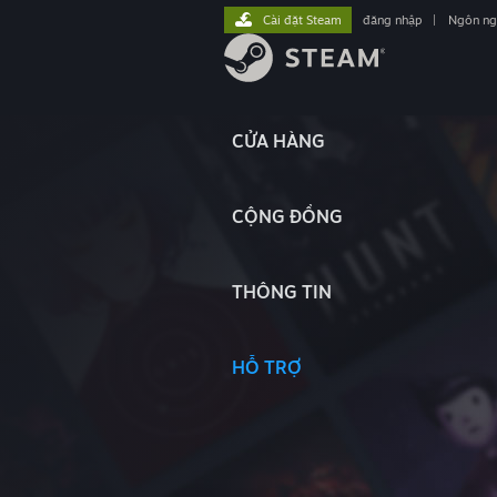
Cài đặt Steam
đăng nhập
|
Ngôn n
CỬA HÀNG
CỘNG ĐỒNG
THÔNG TIN
HỖ TRỢ