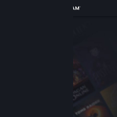
Đăng nhập
Cửa hàng
Cộng đồng
Thông tin
Hỗ trợ
Thay đổi ngôn ngữ
Cài ứng dụng Steam di động
Xem web cho desktop