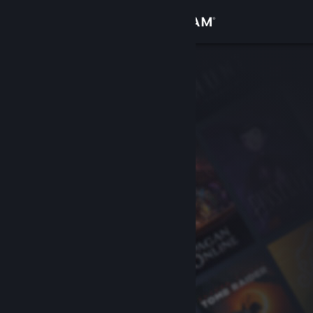
Đăng nhập
Cửa hàng
Cộng đồng
Thông tin
Hỗ trợ
Thay đổi ngôn ngữ
Cài ứng dụng Steam di động
Xem web cho desktop