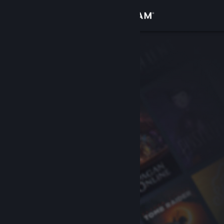
Đăng nhập
Cửa hàng
Cộng đồng
Thông tin
Hỗ trợ
Thay đổi ngôn ngữ
Cài ứng dụng Steam di động
Xem web cho desktop