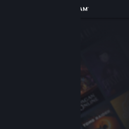
Đăng nhập
Cửa hàng
Cộng đồng
Thông tin
Hỗ trợ
Thay đổi ngôn ngữ
Cài ứng dụng Steam di động
Xem web cho desktop