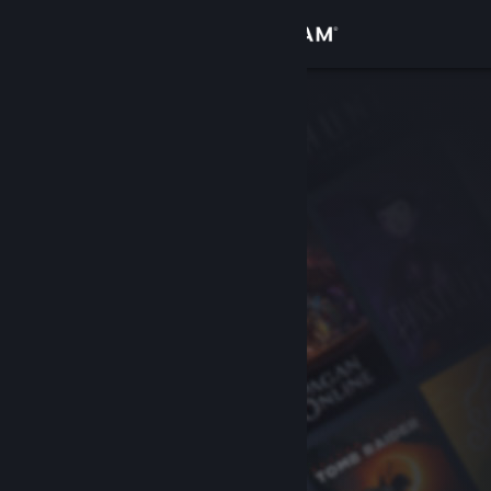
Đăng nhập
Cửa hàng
Cộng đồng
Thông tin
Hỗ trợ
Thay đổi ngôn ngữ
Cài ứng dụng Steam di động
Xem web cho desktop