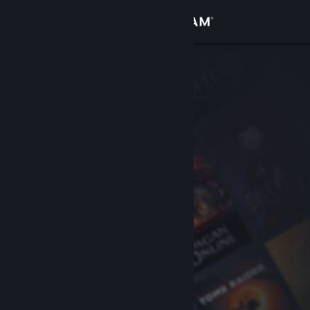
Đăng nhập
Cửa hàng
Cộng đồng
Thông tin
Hỗ trợ
Thay đổi ngôn ngữ
Cài ứng dụng Steam di động
Xem web cho desktop