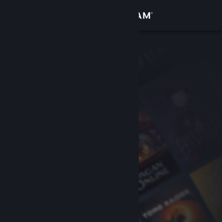
Đăng nhập
Cửa hàng
Cộng đồng
Thông tin
Hỗ trợ
Thay đổi ngôn ngữ
Cài ứng dụng Steam di động
Xem web cho desktop