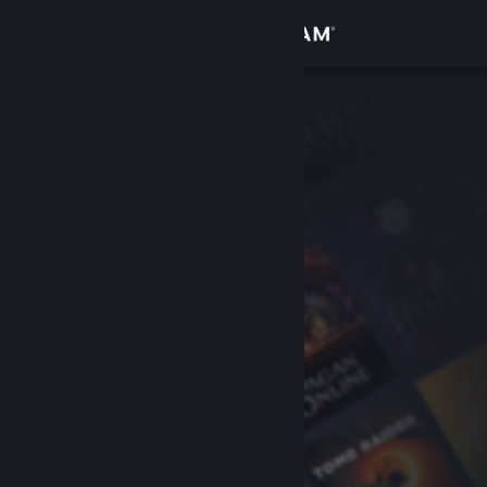
Đăng nhập
Cửa hàng
Cộng đồng
Thông tin
Hỗ trợ
Thay đổi ngôn ngữ
Cài ứng dụng Steam di động
Xem web cho desktop