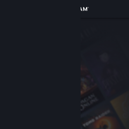
Đăng nhập
Cửa hàng
Cộng đồng
Thông tin
Hỗ trợ
Thay đổi ngôn ngữ
Cài ứng dụng Steam di động
Xem web cho desktop