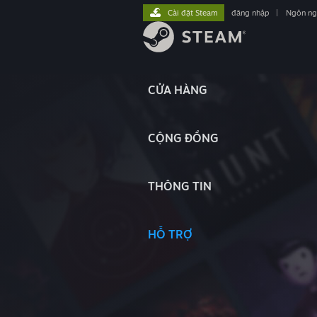
Cài đặt Steam
đăng nhập
|
Ngôn n
CỬA HÀNG
CỘNG ĐỒNG
THÔNG TIN
HỖ TRỢ