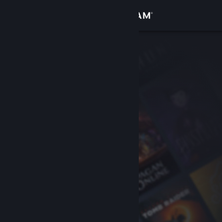
Đăng nhập
Cửa hàng
Cộng đồng
Thông tin
Hỗ trợ
Thay đổi ngôn ngữ
Cài ứng dụng Steam di động
Xem web cho desktop