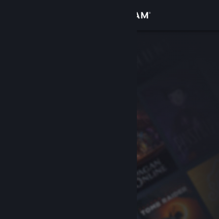
Đăng nhập
Cửa hàng
Cộng đồng
Thông tin
Hỗ trợ
Thay đổi ngôn ngữ
Cài ứng dụng Steam di động
Xem web cho desktop