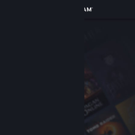
Đăng nhập
Cửa hàng
Cộng đồng
Thông tin
Hỗ trợ
Thay đổi ngôn ngữ
Cài ứng dụng Steam di động
Xem web cho desktop