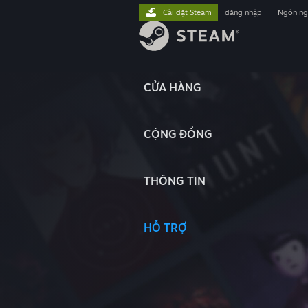
Cài đặt Steam
đăng nhập
|
Ngôn n
CỬA HÀNG
CỘNG ĐỒNG
THÔNG TIN
HỖ TRỢ