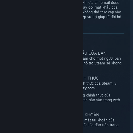
Tài khoản Steam thường bị xâm nhập sau khi địa chỉ email được
đăng ký với tài khoản này bị xâm nhập. Thay đổi mật khẩu của
tài khoản email sẽ đảm bảo kẻ xâm nhập không thể truy cập vào
tài khoản của bạn, hoặc không thể can thiệp sự trợ giúp từ đội hỗ
trợ Steam.
Và, như thông lệ...
TUYỆT ĐỐI KHÔNG CHIA SẺ MẬT KHẨU CỦA BẠN
Tuyệt đối không bao giờ đưa mật khẩu Steam cho một người bạn
hoặc bất kỳ cá nhân nào. Đại diện của đội hỗ trợ Steam sẽ không
bao giờ yêu cầu bạn gửi mật khẩu cho họ.
DÙNG CÁC TRANG WEB STEAM CHÍNH THỨC
Chỉ nhập mật khẩu vào các trang web chính thức của Steam, ví
dụ
steampowered.com
và
steamcommunity.com
.
Nếu bạn nghĩ một trang web là trang không chính thức của
Steam, tuyệt đối không nhập bất kỳ thông tin nào vào trang web
này.
TÌM HIỂU THÊM VỀ CÁCH BẢO VỆ TÀI KHOẢN
Bạn có thể tìm thêm thông tin về cách bảo mật tài khoản của
mình và bảo vệ tài khoản khỏi các chiêu thức lừa đảo trên trang
khuyến nghị bảo mật tài khoản
.