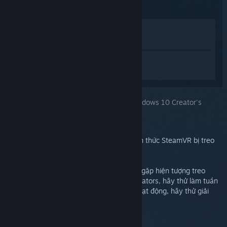
Xem trong cửa hàng
Xem trong thư viện của tôi
Đăng nhập
để nhận được hỗ trợ dành
riêng cho SteamVR.
Bạn chọn:
Bị treo sau khi cập nhật lên Windows 10 Creator's
Update
Thông thường, vấn đề này xảy ra dưới hình thức SteamVR bị treo
khi khởi động hoặc Mã lỗi (307).
Nếu máy sử dụng thiết bị NVIDIA của bạn gặp hiện tượng treo
driver NVIDIA do bản cập Windows 10 Creators, hãy thử làm tuần
tự bước sau. Nếu cách trên cùng không hoạt động, hãy thử giải
pháp tiếp theo.