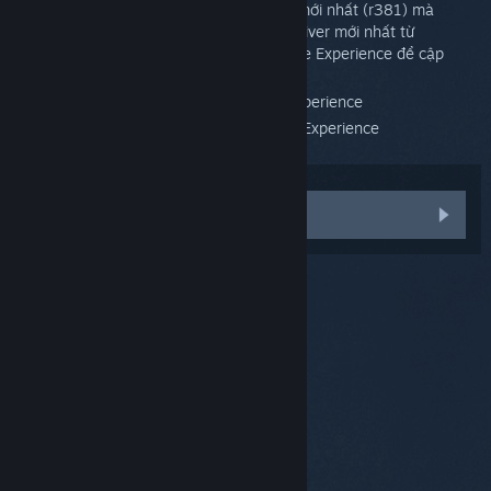
Cập nhật driver NVIDIA lên phiên bản mới nhất (r381) mà
NVIDIA đã phát hành. Bạn có thể tải driver mới nhất từ
NVIDIA.com
hoặc dùng NVIDIA GeForce Experience để cập
nhật.
Tắt chia sẻ trong ứng dụng GeForce Experience
Tạm thời gỡ cài đặt ứng dụng GeForce Experience
Vấn đề khác
© Valve Corporation. Bảo lưu mọi quyền. Tất cả các
thương hiệu là tài sản của chủ sở hữu tương ứng tại
Hoa Kỳ và các quốc gia khác.
Chính sách bảo mật
|
Pháp lý
|
Hỗ trợ tiếp cận
|
Thỏa thuận người đăng