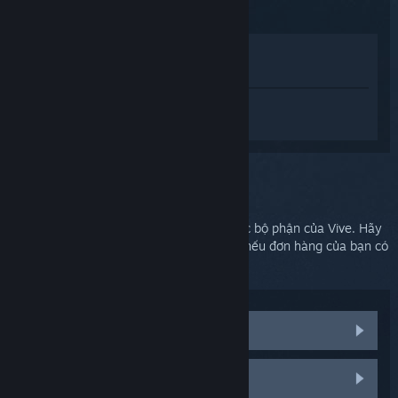
Xem trong cửa hàng
Xem trong thư viện của tôi
Đăng nhập
để nhận được hỗ trợ dành
riêng cho SteamVR.
Bạn chọn:
Đội hỗ trợ HTC
HTC đảm nhiệm việc giao hàng Vive và các bộ phận của Vive. Hãy
liên hệ đội hỗ trợ của họ để được trợ giúp nếu đơn hàng của bạn có
linh kiện bị hỏng, mất hoặc thiếu.
Linh kiện thay thế
Liên hệ đội hỗ trợ HTC