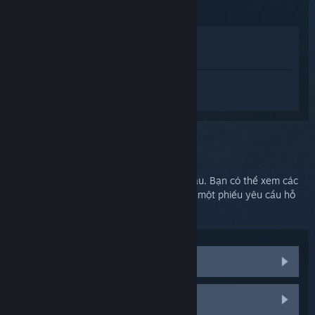
Xem trong cửa hàng
Xem trong thư viện của tôi
Đăng nhập
để nhận được hỗ trợ dành
riêng cho SteamVR.
Bạn chọn:
Hỗ trợ thêm
Vấn đề của bạn cần được hỗ trợ chuyên sâu. Bạn có thể xem các
nhóm thảo luận để được trợ giúp hoặc tạo một phiếu yêu cầu hỗ
trợ.
Xem các thảo luận cộng đồng
Linh kiện và thay thế HTC Vive