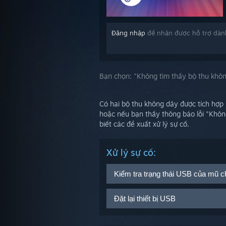
Đăng nhập
để nhận được hỗ trợ dàn
Bạn chọn:
"Không tìm thấy bộ thu khôn
Có hai bộ thu không dây được tích hợp 
hoặc nếu bạn thấy thông báo lỗi "Khôn
biết các đề xuất xử lý sự cố.
Xử lý sự cố:
Kiểm tra trạng thái USB của mũ c
Từ máy chủ của bạn, đi đến
S
Đặt lại thiết bị USB
Nhấp vào
Làm mới
để xem trạn
Hãy đảm bảo Bộ thu không dây
Rút mọi dây cáp Link Box khỏi