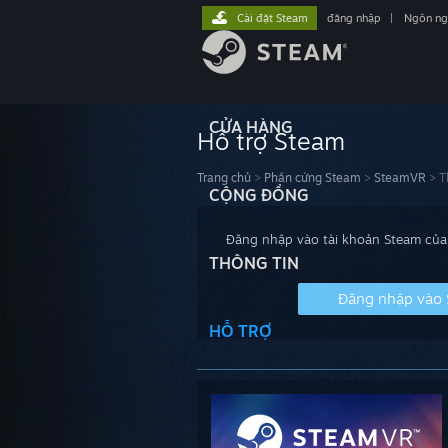
Cài đặt Steam
đăng nhập
|
Ngôn n
CỬA HÀNG
Hỗ trợ Steam
Trang chủ
>
Phần cứng Steam
>
SteamVR
>
T
CỘNG ĐỒNG
Đăng nhập vào tài khoản Steam của 
THÔNG TIN
Đăng nhập vào
HỖ TRỢ