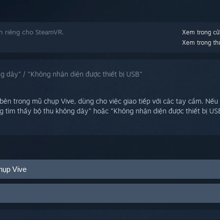
h riêng cho SteamVR.
Xem trong cử
Xem trong thư
g dây" / "Không nhận diện được thiết bị USB"
bên trong mũ chụp Vive, dùng cho việc giao tiếp với các tay cầm. Nếu
g tìm thấy bộ thu không dây" hoặc "Không nhận diện được thiết bị USB
hụp Vive
teamVR
>
Thiết lập
>
USB
g thái các bộ phận USB của Vive
 1 và Bộ thu không dây 2 hiện vòng tròn màu trắng. Nếu một hoặc cả
 PC của bạn.