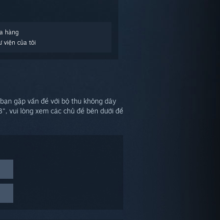
a hàng
 viện của tôi
 bạn gặp vấn đề với bộ thu không dây
", vui lòng xem các chủ đề bên dưới để
 hai có