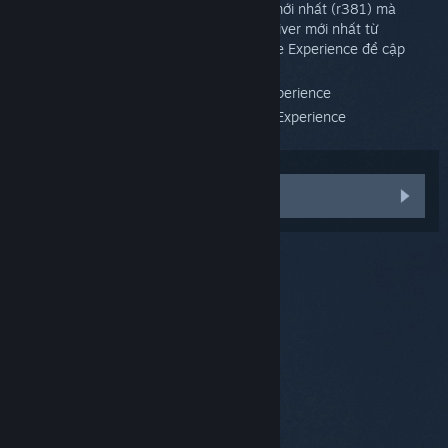
Cập nhật driver NVIDIA lên phiên bản mới nhất (r381) mà
NVIDIA đã phát hành. Bạn có thể tải driver mới nhất từ
NVIDIA.com
hoặc dùng NVIDIA GeForce Experience để cập
nhật.
Tắt chia sẻ trong ứng dụng GeForce Experience
Tạm thời gỡ cài đặt ứng dụng GeForce Experience
Vấn đề khác
© Valve Corporation. Bảo lưu mọi quyền. Tất cả các
thương hiệu là tài sản của chủ sở hữu tương ứng tại
Hoa Kỳ và các quốc gia khác.
Chính sách bảo mật
|
Pháp lý
|
Hỗ trợ tiếp cận
|
Thỏa thuận người đăng