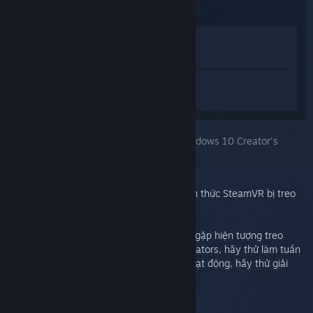
Xem trong cửa hàng
Xem trong thư viện của tôi
Đăng nhập
để nhận được hỗ trợ dành
riêng cho SteamVR.
Bạn chọn:
Bị treo sau khi cập nhật lên Windows 10 Creator's
Update
Thông thường, vấn đề này xảy ra dưới hình thức SteamVR bị treo
khi khởi động hoặc Mã lỗi (307).
Nếu máy sử dụng thiết bị NVIDIA của bạn gặp hiện tượng treo
driver NVIDIA do bản cập Windows 10 Creators, hãy thử làm tuần
tự bước sau. Nếu cách trên cùng không hoạt động, hãy thử giải
pháp tiếp theo.