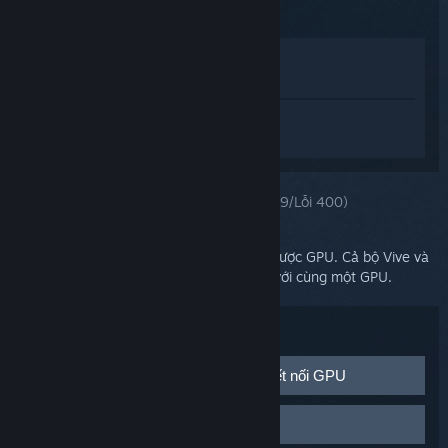
Xem trong cửa hàng
Xem trong thư viện của tôi
Đăng nhập
để nhận được hỗ trợ dành
riêng cho SteamVR.
Bạn chọn:
Không thể truy cập GPU (Lỗi 109/Lỗi 400)
Màn hình của bạn có thể không truy cập được GPU. Cả bộ Vive và
màn hình hiển thị chính phải được kết nối với cùng một GPU.
Xử lý sự cố:
Kiểm tra chức năng cổng video và kết nối GPU
Hãy đảm bảo hai điều sau:
Khởi động lại mũ chụp
Cả màn hình chính và Link Box của bạn đã được cắm