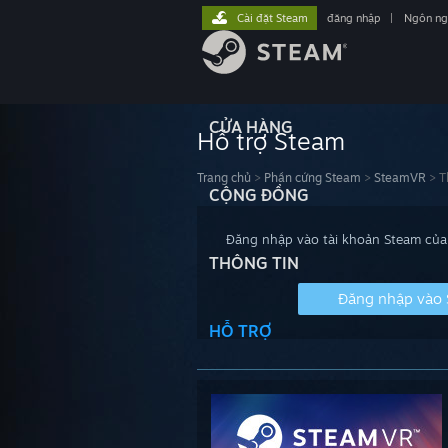
Cài đặt Steam
đăng nhập
|
Ngôn n
CỬA HÀNG
Hỗ trợ Steam
Trang chủ
>
Phần cứng Steam
>
SteamVR
>
T
CỘNG ĐỒNG
Đăng nhập vào tài khoản Steam của 
THÔNG TIN
Đăng nhập vào
HỖ TRỢ