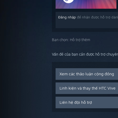
Đăng nhập
để nhận được hỗ trợ dàn
Bạn chọn:
Hỗ trợ thêm
Vấn đề của bạn cần được hỗ trợ chuyên
Xem các thảo luận cộng đồng
Linh kiện và thay thế HTC Vive
Liên hệ đội hỗ trợ