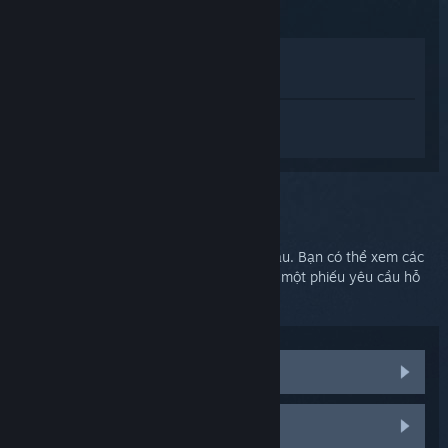
Xem trong cửa hàng
Xem trong thư viện của tôi
Đăng nhập
để nhận được hỗ trợ dành
riêng cho SteamVR.
Bạn chọn:
Hỗ trợ thêm
Vấn đề của bạn cần được hỗ trợ chuyên sâu. Bạn có thể xem các
nhóm thảo luận để được trợ giúp hoặc tạo một phiếu yêu cầu hỗ
trợ.
Xem các thảo luận cộng đồng
Linh kiện và thay thế HTC Vive