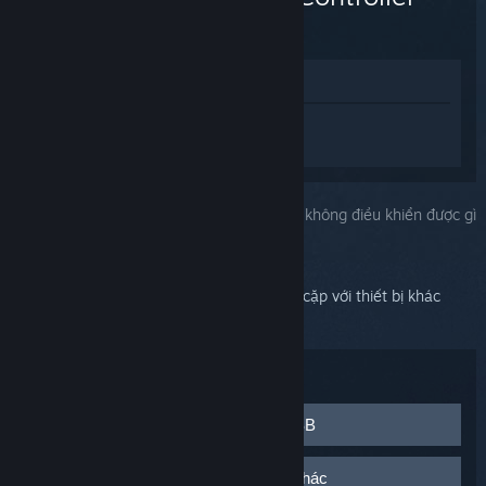
(2015)
Xem trong cửa hàng
Đăng nhập
để nhận được hỗ trợ dành
riêng cho Steam Controller (2015).
Bạn chọn:
Nút hệ thống phát sáng, nhưng không điều khiển được gì
cả
Steam Controller của bạn có thể được bắt cặp với thiết bị khác
(một máy tính khác hoặc Steam Link).
Xử lý sự cố:
Tháo pin và kết nối với cáp micro-USB
Tháo pin ra và cắm Steam Controller vào cổng USB 2.0
Bắt cặp phải một thiết bị không dây khác