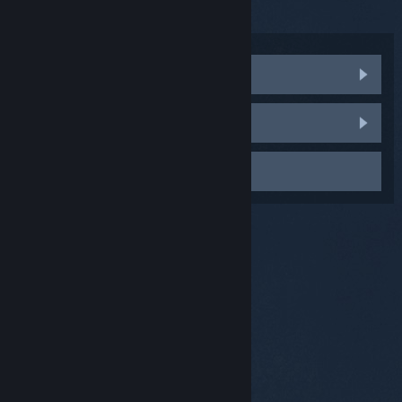
thể để trắng mục điền số sêri.
Thăm mục thảo luận cộng đồng
Báo lỗi
Liên hệ đội hỗ trợ
© Valve Corporation. Bảo lưu mọi quyền. Tất cả các
thương hiệu là tài sản của chủ sở hữu tương ứng tại
Hoa Kỳ và các quốc gia khác.
Chính sách bảo mật
|
Pháp lý
|
Hỗ trợ tiếp cận
|
Thỏa thuận người đăng