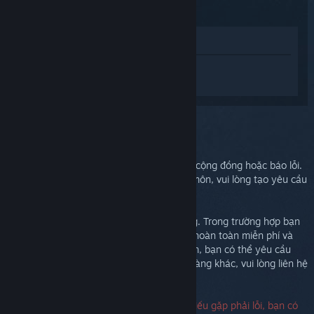
(2015)
Xem trong cửa hàng
Đăng nhập
để nhận được hỗ trợ dành
riêng cho Steam Controller (2015).
Bạn chọn:
Hỗ trợ thêm
Bạn có thể xem mục thảo luận để giúp đỡ cộng đồng hoặc báo lỗi.
Trong trường hợp cần xử lý sự cố chuyên môn, vui lòng tạo yêu cầu
hỗ trợ.
Chúng tôi muốn bạn hài lòng khi mua hàng. Trong trường hợp bạn
cảm thấy không hài lòng, việc hoàn trả là hoàn toàn miễn phí và
được hoan nghênh. Nếu bạn mua từ Steam, bạn có thể yêu cầu
hoàn tiền bên dưới. Nếu bạn mua từ cửa hàng khác, vui lòng liên hệ
cửa hàng đó để biết thêm chi tiết đổi trả.
Bạn không cần mã sêri để liên hệ hỗ trợ. Nếu gặp phải lỗi, bạn có