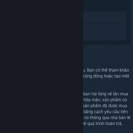
Xem trong cửa hàng
Đăng nhập
để nhận được hỗ trợ dành
riêng cho Steam Link.
Bạn chọn:
Trợ giúp thêm
Vấn đề của bạn cần sự trợ giúp chuyên sâu. Bạn có thể tham khảo
nhóm thảo luận để tìm được sự giúp đỡ từ cộng đồng hoặc tạo một
phiếu yêu cầu hỗ trợ.
Dù gì xảy ra đi nữa, chúng tôi mong muốn bạn hài lòng về lần mua
hàng của mình. Nếu bạn không cảm thấy thỏa mãn, sản phẩm có
thể được hoàn lại một cách miễn phí. Nếu sản phẩm đã được mua
thông qua Steam, bạn có thể hoàn lại tiền bằng cách yêu cầu tiền
hoàn trả ở phía bên dưới. Nếu bạn đã mua nó thông qua nhà bán lẻ
khác, hãy liên lạc họ để biết thêm chi tiết về quá trình hoàn trả.