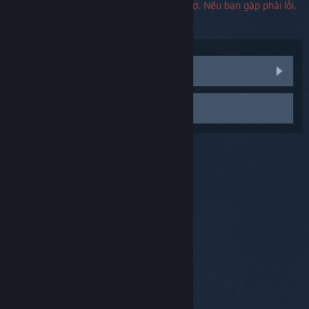
Không cần phải có số sê-ri để liên hệ hỗ trợ. Nếu bạn gặp phải lỗi,
bạn có thể để trống mục điền số sê-ri
Xem thảo luận cộng đồng
Liên hệ đội hỗ trợ
© Valve Corporation. Bảo lưu mọi quyền. Tất cả các
thương hiệu là tài sản của chủ sở hữu tương ứng tại
Hoa Kỳ và các quốc gia khác.
Chính sách bảo mật
|
Pháp lý
|
Hỗ trợ tiếp cận
|
Thỏa thuận người đăng
ký Steam
|
Hoàn tiền
|
Về cookie