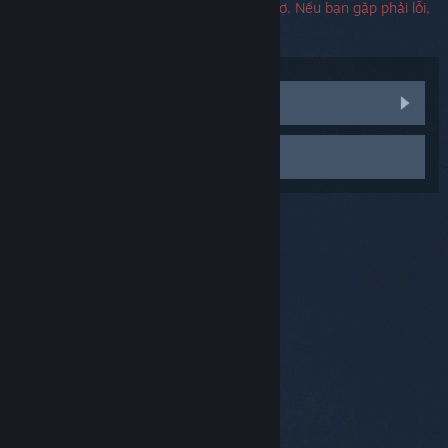
Không cần phải có số sê-ri để liên hệ hỗ trợ. Nếu bạn gặp phải lỗi,
bạn có thể để trống mục điền số sê-ri
Xem thảo luận cộng đồng
Liên hệ đội hỗ trợ
© Valve Corporation. Bảo lưu mọi quyền. Tất cả các
thương hiệu là tài sản của chủ sở hữu tương ứng tại
Hoa Kỳ và các quốc gia khác.
Chính sách bảo mật
|
Pháp lý
|
Hỗ trợ tiếp cận
|
Thỏa thuận người đăng
ký Steam
|
Hoàn tiền
|
Về cookie