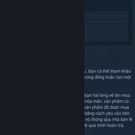
Xem trong cửa hàng
Đăng nhập
để nhận được hỗ trợ dành
riêng cho Steam Link.
Bạn chọn:
Trợ giúp thêm
Vấn đề của bạn cần sự trợ giúp chuyên sâu. Bạn có thể tham khảo
nhóm thảo luận để tìm được sự giúp đỡ từ cộng đồng hoặc tạo một
phiếu yêu cầu hỗ trợ.
Dù gì xảy ra đi nữa, chúng tôi mong muốn bạn hài lòng về lần mua
hàng của mình. Nếu bạn không cảm thấy thỏa mãn, sản phẩm có
thể được hoàn lại một cách miễn phí. Nếu sản phẩm đã được mua
thông qua Steam, bạn có thể hoàn lại tiền bằng cách yêu cầu tiền
hoàn trả ở phía bên dưới. Nếu bạn đã mua nó thông qua nhà bán lẻ
khác, hãy liên lạc họ để biết thêm chi tiết về quá trình hoàn trả.