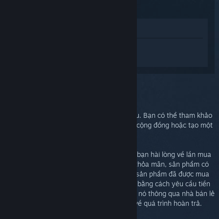
Xem trong cửa hàng
Đăng nhập
để nhận được hỗ trợ dành
riêng cho Steam Link.
Bạn chọn:
Trợ giúp thêm
Vấn đề của bạn cần sự trợ giúp chuyên sâu. Bạn có thể tham khảo
nhóm thảo luận để tìm được sự giúp đỡ từ cộng đồng hoặc tạo một
phiếu yêu cầu hỗ trợ.
Dù gì xảy ra đi nữa, chúng tôi mong muốn bạn hài lòng về lần mua
hàng của mình. Nếu bạn không cảm thấy thỏa mãn, sản phẩm có
thể được hoàn lại một cách miễn phí. Nếu sản phẩm đã được mua
thông qua Steam, bạn có thể hoàn lại tiền bằng cách yêu cầu tiền
hoàn trả ở phía bên dưới. Nếu bạn đã mua nó thông qua nhà bán lẻ
khác, hãy liên lạc họ để biết thêm chi tiết về quá trình hoàn trả.