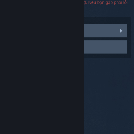
Không cần phải có số sê-ri để liên hệ hỗ trợ. Nếu bạn gặp phải lỗi,
bạn có thể để trống mục điền số sê-ri
Xem thảo luận cộng đồng
Liên hệ đội hỗ trợ
© Valve Corporation. Bảo lưu mọi quyền. Tất cả các
thương hiệu là tài sản của chủ sở hữu tương ứng tại
Hoa Kỳ và các quốc gia khác.
Chính sách bảo mật
|
Pháp lý
|
Hỗ trợ tiếp cận
|
Thỏa thuận người đăng
ký Steam
|
Hoàn tiền
|
Về cookie