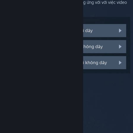
mạng gặp vấn đề. Đường này thường tương ứng với với việc video
bị giật và treo.
Cả máy tính lẫn Steam Link đều nối dây
Tôi có cả kết nối mạng có dây lẫn không dây
Cả máy tính lẫn Steam Link đều nối không dây
© Valve Corporation. Bảo lưu mọi quyền. Tất cả các
thương hiệu là tài sản của chủ sở hữu tương ứng tại