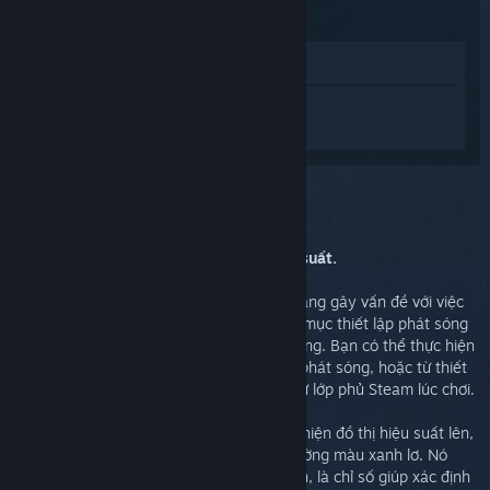
Xem trong cửa hàng
Đăng nhập
để nhận được hỗ trợ dành
riêng cho Steam Link.
Bạn chọn:
Thiết lập mạng của bạn là gì?
Trước khi tiếp tục, hãy bật lớp phủ hiệu suất.
Bạn có thể biết liệu đường truyền mạng đang gây vấn đề với việc
phát sóng hay không bằng cách sau. Vào mục thiết lập phát sóng
nâng cao và bật lớp phủ hiệu suất phát sóng. Bạn có thể thực hiện
điều này từ thiết lập Steam Link trước khi phát sóng, hoặc từ thiết
lập Big Picture khi đang phát sóng, hoặc từ lớp phủ Steam lúc chơi.
Khi phát sóng, ấn F6 hoặc nút Start+Y để hiện đồ thị hiệu suất lên,
và nhìn vào các mũi nhọn đột biến trên đường màu xanh lơ. Nó
biểu thị cho biến động mạng theo thời gian, là chỉ số giúp xác định