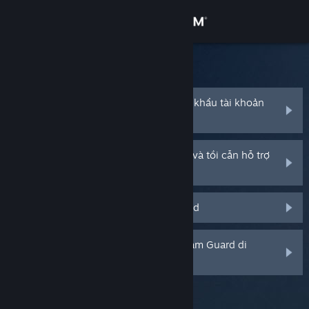
Đăng nhập
Cửa hàng
Hỗ trợ Steam
Cộng đồng
Tôi quên mất tên tài khoản hoặc mật khẩu tài khoản
Steam của mình
Thông tin
Tài khoản Steam của tôi bị đánh cắp và tồi cẫn hỗ trợ
để hồi phục nó
Hỗ trợ
Tôi không nhận được mã Steam Guard
Thay đổi ngôn ngữ
Cài ứng dụng Steam di động
Tôi đã xóa hoặc mất bộ xác thực Steam Guard di
động của tôi
Xem web cho desktop