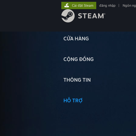
Cài đặt Steam
đăng nhập
|
Ngôn n
CỬA HÀNG
CỘNG ĐỒNG
THÔNG TIN
HỖ TRỢ