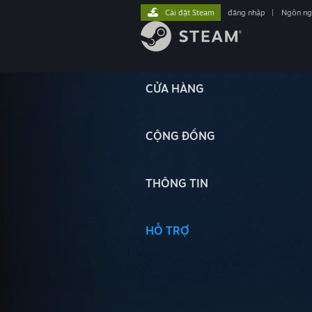
Cài đặt Steam
đăng nhập
|
Ngôn n
CỬA HÀNG
CỘNG ĐỒNG
THÔNG TIN
HỖ TRỢ