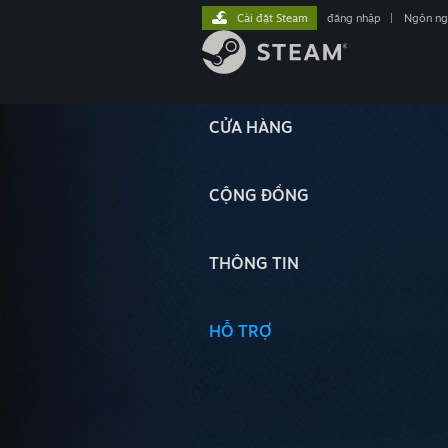
Cài đặt Steam
đăng nhập
|
Ngôn n
CỬA HÀNG
CỘNG ĐỒNG
THÔNG TIN
HỖ TRỢ