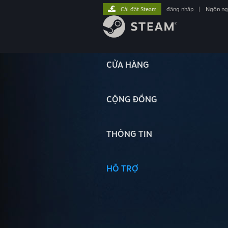
Cài đặt Steam
đăng nhập
|
Ngôn n
CỬA HÀNG
CỘNG ĐỒNG
THÔNG TIN
HỖ TRỢ