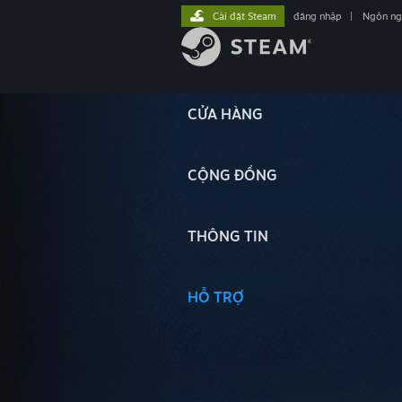
Cài đặt Steam
đăng nhập
|
Ngôn n
CỬA HÀNG
CỘNG ĐỒNG
THÔNG TIN
HỖ TRỢ