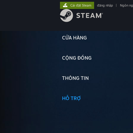
Cài đặt Steam
đăng nhập
|
Ngôn n
CỬA HÀNG
CỘNG ĐỒNG
THÔNG TIN
HỖ TRỢ