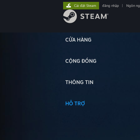
Cài đặt Steam
đăng nhập
|
Ngôn n
CỬA HÀNG
CỘNG ĐỒNG
THÔNG TIN
HỖ TRỢ