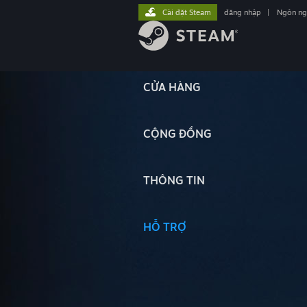
Cài đặt Steam
đăng nhập
|
Ngôn n
CỬA HÀNG
CỘNG ĐỒNG
THÔNG TIN
HỖ TRỢ