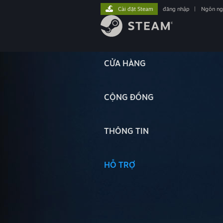
Cài đặt Steam
đăng nhập
|
Ngôn n
CỬA HÀNG
CỘNG ĐỒNG
THÔNG TIN
HỖ TRỢ