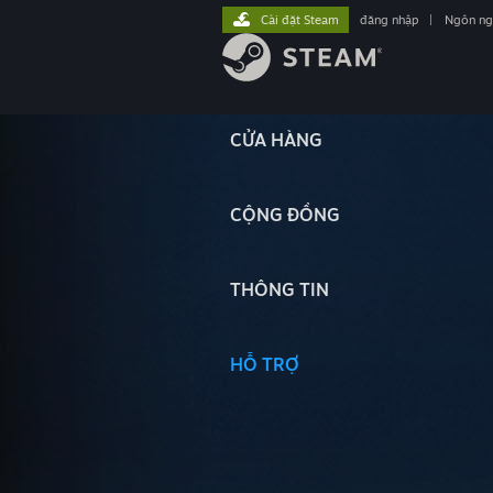
Cài đặt Steam
đăng nhập
|
Ngôn n
CỬA HÀNG
CỘNG ĐỒNG
THÔNG TIN
HỖ TRỢ